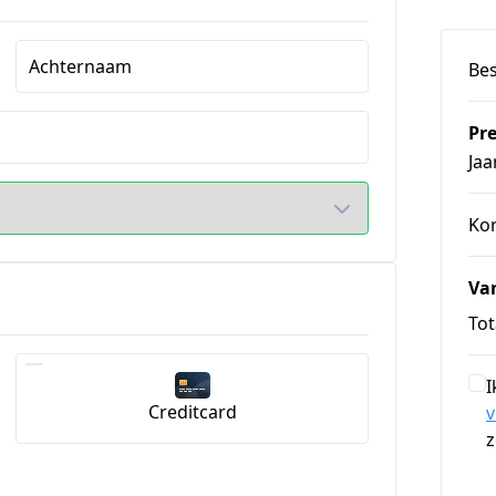
Achternaam
Bes
Pr
Jaa
Ko
Va
Tot
I
Creditcard
z