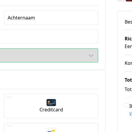
Achternaam
Bes
Ri
Ee
Ko
Tot
Tot
I
Creditcard