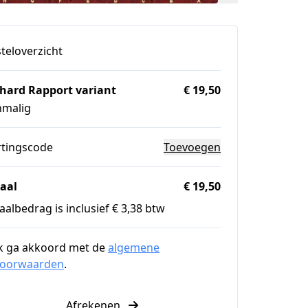
teloverzicht
chard Rapport variant
€ 19,50
nmalig
rtingscode
Toevoegen
aal
€ 19,50
aalbedrag is inclusief € 3,38 btw
k ga akkoord met de
algemene
voorwaarden
.
Afrekenen