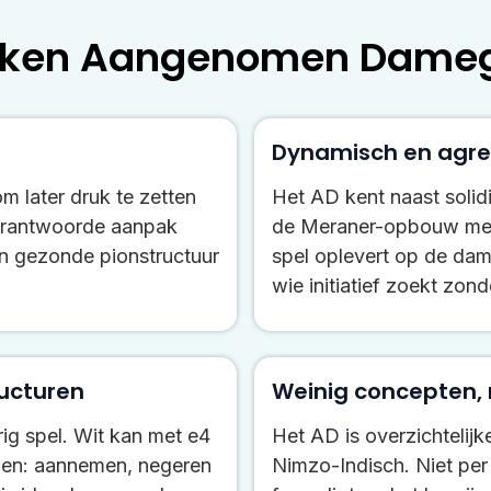
ken Aangenomen Dame
Dynamisch en agres
om later druk te zetten
Het AD kent naast solid
verantwoorde aanpak
de Meraner-opbouw met ..
en gezonde pionstructuur
spel oplevert op de dam
wie initiatief zoekt zond
ructuren
Weinig concepten, r
ig spel. Wit kan met e4
Het AD is overzichtelij
zen: aannemen, negeren
Nimzo-Indisch. Niet per