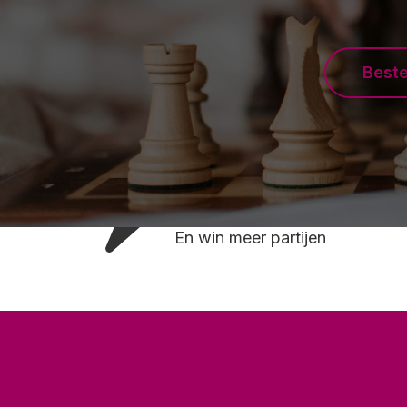
Best
Leer sneller
En win meer partijen