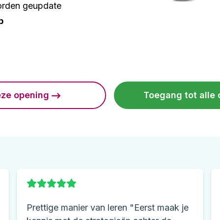
worden geupdate
p
eze opening
Toegang tot all
Prettige manier van leren "Eerst maak je