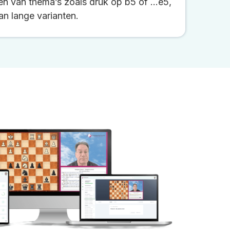
pen van thema’s zoals druk op b5 of ...e5,
an lange varianten.