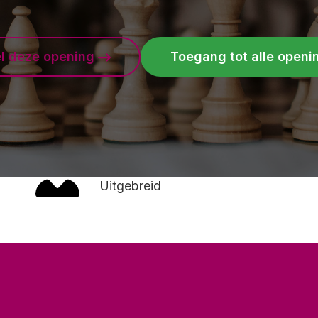
el deze opening
Toegang tot alle open
Leermethode
Uitgebreid