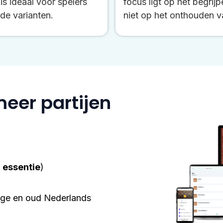
 is ideaal voor spelers
focus ligt op het begrij
de varianten.
niet op het onthouden v
eer partijen
e
essentie
)
ge en oud Nederlands