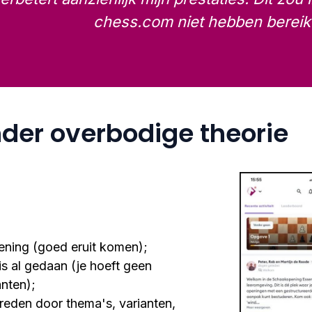
chess.com niet hebben bereikt
der overbodige theorie
pening (goed eruit komen);
is al gedaan (je hoeft geen
anten);
breden door thema's, varianten,