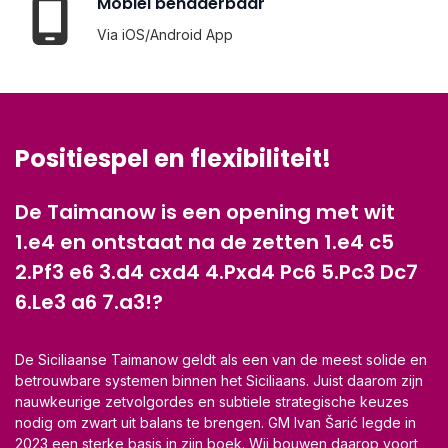
Mobiel benaderbaar
Via iOS/Android App
Positiespel en flexibiliteit!
De Taimanow is een opening met wit
1.e4 en ontstaat na de zetten
1.e4 c5
2.Pf3 e6 3.d4 cxd4 4.Pxd4 Pc6 5.Pc3 Dc7
6.Le3 a6 7.a3!?
De Siciliaanse Taimanow geldt als een van de meest solide en
betrouwbare systemen binnen het Siciliaans. Juist daarom zijn
nauwkeurige zetvolgordes en subtiele strategische keuzes
nodig om zwart uit balans te brengen. GM Ivan Šarić legde in
2023 een sterke basis in zijn boek. Wij bouwen daarop voort