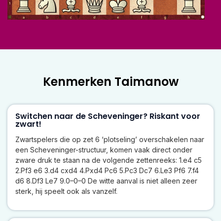
Kenmerken Taimanow
Switchen naar de Scheveninger? Riskant voor
zwart!
Zwartspelers die op zet 6 ‘plotseling’ overschakelen naar
een Scheveninger-structuur, komen vaak direct onder
zware druk te staan na de volgende zettenreeks: 1.e4 c5
2.Pf3 e6 3.d4 cxd4 4.Pxd4 Pc6 5.Pc3 Dc7 6.Le3 Pf6 7.f4
d6 8.Df3 Le7 9.0–0–0 De witte aanval is niet alleen zeer
sterk, hij speelt ook als vanzelf.