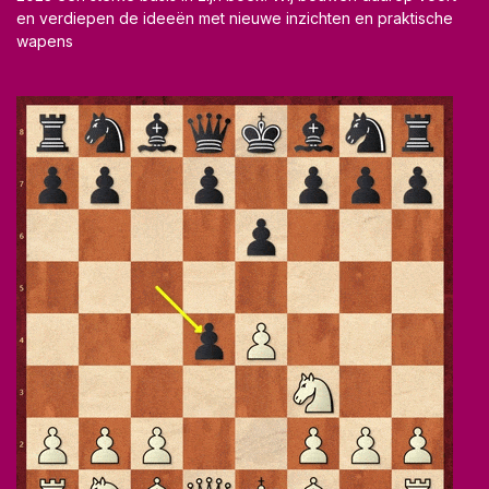
en verdiepen de ideeën met nieuwe inzichten en praktische
wapens